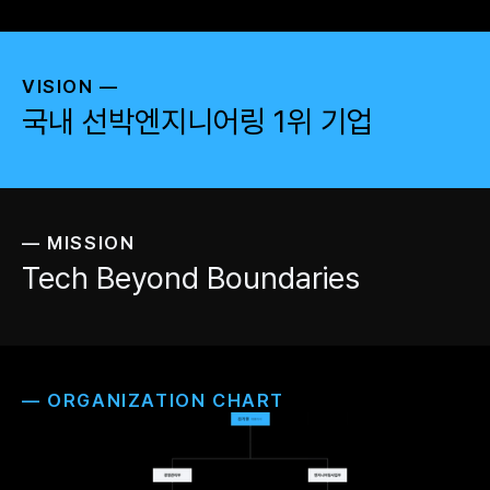
VISION —
국내 선박엔지니어링 1위 기업
— MISSION
Tech Beyond Boundaries
— ORGANIZATION CHART