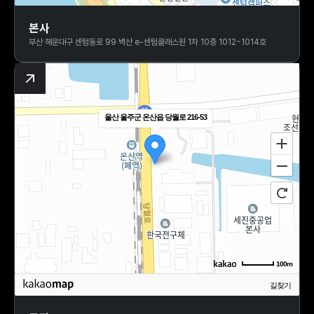
길찾기
본사
부산 해운대구 센텀동로 99 벽산 e-센텀클래스원 1차 10층 1012~1014호
주소
부산 해운대구 센텀동로 99
전화
-
울산 울주군 온산읍 당월로 216-53
100m
길찾기