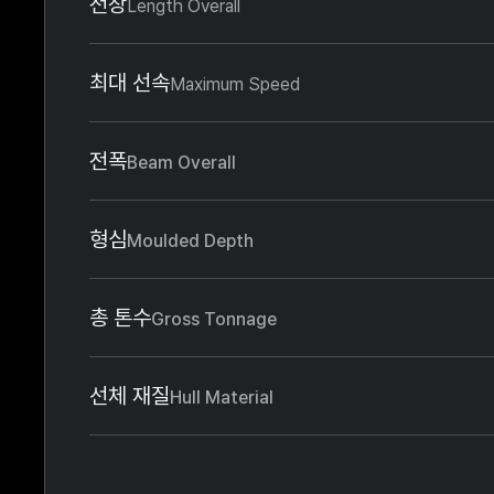
전장
Length Overall
최대 선속
Maximum Speed
전폭
Beam Overall
형심
Moulded Depth
총 톤수
Gross Tonnage
선체 재질
Hull Material