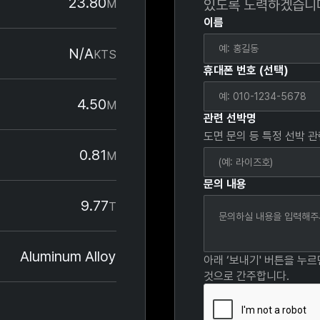
23.80
있도록 노력하겠습니
M
이름
N/A
KTS
휴대폰 번호 (선택)
4.50
M
관련 선박명
도면 문의 등 특정 선박 
0.81
M
문의 내용
9.77
T
Aluminum Alloy
아래 ‘보내기' 버튼을 누
것으로 간주합니다.