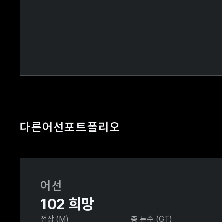
다른
어선
포트폴리오
어선
102 희망
전장 (M)
총 톤수 (GT)