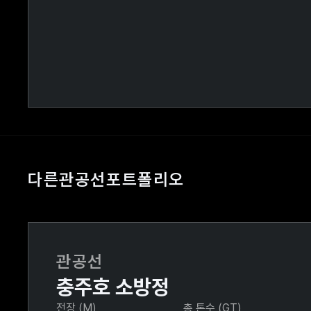
다른
관공선
포트폴리오
관공선
충주호 소방정
전장 (M)
총 톤수 (GT)