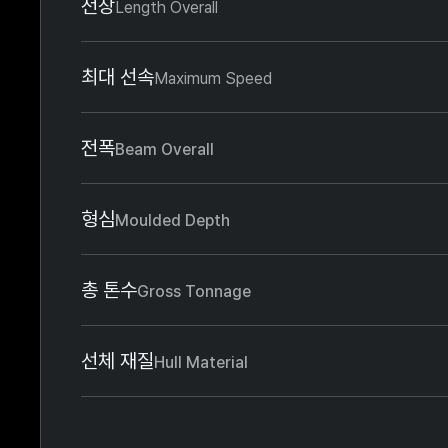
전장
Length Overall
최대 선속
Maximum Speed
전폭
Beam Overall
형심
Moulded Depth
총 톤수
Gross Tonnage
선체 재질
Hull Material