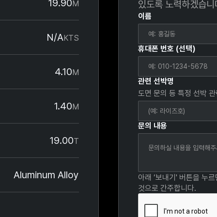
19.90
있도록 노력하겠습니
M
이름
N/A
KTS
휴대폰 번호 (선택)
4.10
M
관련 선박명
도면 문의 등 특정 선박 
1.40
M
문의 내용
19.00
T
Aluminum Alloy
아래 ‘보내기' 버튼을 누
것으로 간주합니다.