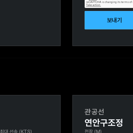
관공선
연안구조정
최대 선속 (KTS)
전장 (M)